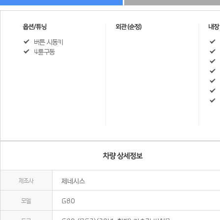
버튼 시동키
4륜구동
제조사
제네시스
모델
G80