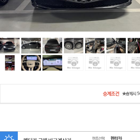
★승계시 50
렌터카
렌트선택