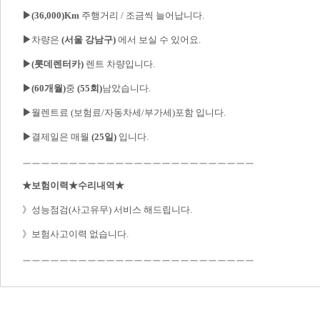
▶(36,000)Km
 주행거리 / 조금씩 늘어납니다.

▶
차량은 
(서울 강남구)
 에서 보실 수 있어요.

▶(롯데렌터카)
 렌트 차량입니다.

▶(60개월)
중 
(55회)
남았습니다.

▶
월렌트료 (보험료/자동차세/부가세)포함 입니다.

▶
결제일은 매월 
(25일)
 입니다.

ㅡㅡㅡㅡㅡㅡㅡㅡㅡㅡㅡㅡㅡㅡㅡㅡㅡㅡㅡㅡㅡㅡㅡㅡㅡ

★보험이력★수리내역★
》성능점검(사고유무) 서비스 해드립니다.

》보험사고이력 없습니다.
ㅡㅡㅡㅡㅡㅡㅡㅡㅡㅡㅡㅡㅡㅡㅡㅡㅡㅡㅡㅡㅡㅡㅡㅡㅡ