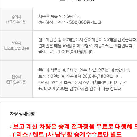
처음 차량을 인수(승계)시
승계시
(초기인수비용)
정산하실 금액은
- 500,000원
입니다.
렌트기간은 총 60개월에서 잔여기간이
55개월
남았습니다.
보유시
결제일은
매월 25일
이며 보험료, 자동차세는 포함입니다.
(리스료 납입 비용)
월렌트료는
1,009,091원
입니다.
렌터카 상품이며, 만기에 인수, 반납, 연장이 가능합니다.
보증금
0원
이며, 잔존가치
28,044,780원
입니다.
인수시
(만기인수비용)
따라서, 인수시 보증금에서 잔존가치를 뺀 나머지 금액
+28,044,780
을 납부하시면 인수가 가능 합니다.
- 보고 계신 차량은 승계 전과정을 무료로 대행해
- ( 리스 / 렌트 )사 납부할 승계수수료만 별도