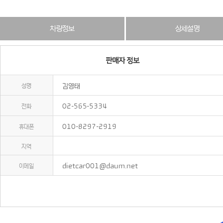
차량정보
상세설명
성명
김영태
전화
02-565-5334
휴대폰
010-8297-2919
지역
이메일
dietcar001@daum.net