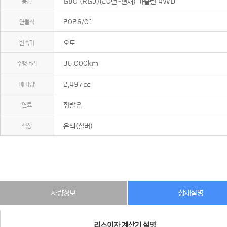
등급
G80 (RG3)(20년~현재) 가솔린 4WD
연월식
2026/01
변속기
오토
주행거리
36,000km
배기량
2,497cc
연료
휘발유
색상
은색(실버)
차량정보
상세설명