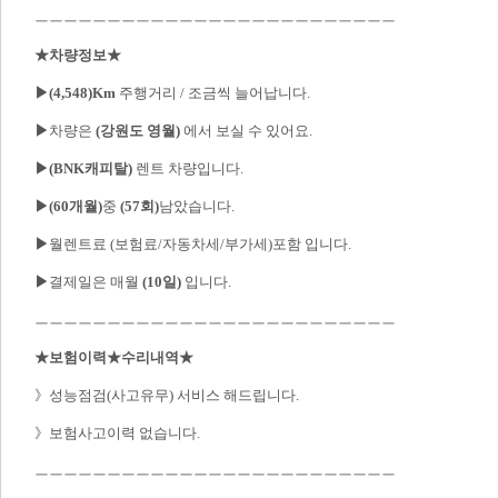
ㅡㅡㅡㅡㅡㅡㅡㅡㅡㅡㅡㅡㅡㅡㅡㅡㅡㅡㅡㅡㅡㅡㅡㅡㅡ

★차량정보★
▶(4,548)Km
 주행거리 / 조금씩 늘어납니다.

▶
차량은 
(강원도 영월)
 에서 보실 수 있어요.

▶(BNK캐피탈)
 렌트 차량입니다.

▶(60개월)
중 
(57회)
남았습니다.

▶
월렌트료 (보험료/자동차세/부가세)포함 입니다.

▶
결제일은 매월 
(10일)
 입니다.

ㅡㅡㅡㅡㅡㅡㅡㅡㅡㅡㅡㅡㅡㅡㅡㅡㅡㅡㅡㅡㅡㅡㅡㅡㅡ

★보험이력★수리내역★
》성능점검(사고유무) 서비스 해드립니다.

》보험사고이력 없습니다.
ㅡㅡㅡㅡㅡㅡㅡㅡㅡㅡㅡㅡㅡㅡㅡㅡㅡㅡㅡㅡㅡㅡㅡㅡㅡ