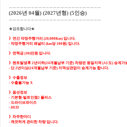
ㅡㅡㅡㅡㅡㅡㅡㅡㅡㅡㅡㅡㅡㅡㅡㅡㅡㅡㅡㅡㅡㅡㅡㅡㅡ
(2026년 04월) (2027년형) (5인승)
ㅡㅡㅡㅡㅡㅡㅡㅡㅡㅡㅡㅡㅡㅡㅡㅡㅡㅡㅡㅡㅡㅡㅡㅡㅡ
★강조합니다★

》연간 약정주행거리 (20,000Km) 입니다.

- 
약정주행거리 패널티 (km당 100원) 입니다.

》면책금 (30)만원 입니다.

》렌트발생후 2년이하(24개월납부 기준) 차량은 동일지역 (시/도) 승계가능
- 단 2년이상(24개월납부 기준) 지역상관없이 승계가능 합니다.
- 
수출불가능 X
》옵션정보

- 기본형-빌트인캠2 플러스
- 드라이브와이즈
- HUD
》차주한마디

- 깨끗하게 관리한 차량 입니다.