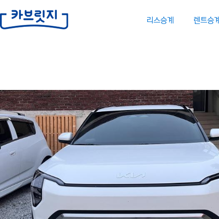
리스승계
렌트승