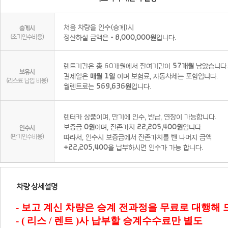
처음 차량을 인수(승계)시
승계시
(초기인수비용)
정산하실 금액은
- 8,000,000원
입니다.
렌트기간은 총 60개월에서 잔여기간이
57개월
남았습니다.
보유시
결제일은
매월 1일
이며 보험료, 자동차세는 포함입니다.
(리스료 납입 비용)
월렌트료는
569,636원
입니다.
렌터카 상품이며, 만기에 인수, 반납, 연장이 가능합니다.
보증금
0원
이며, 잔존가치
22,205,400원
입니다.
인수시
(만기인수비용)
따라서, 인수시 보증금에서 잔존가치를 뺀 나머지 금액
+22,205,400
을 납부하시면 인수가 가능 합니다.
- 보고 계신 차량은 승계 전과정을 무료로 대행해
- ( 리스 / 렌트 )사 납부할 승계수수료만 별도