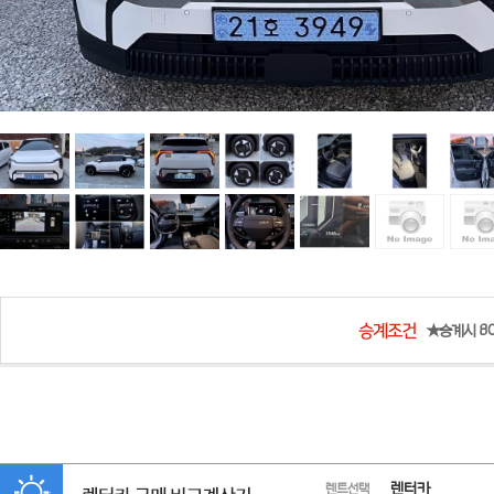
★승계시 80
렌터카
렌트선택