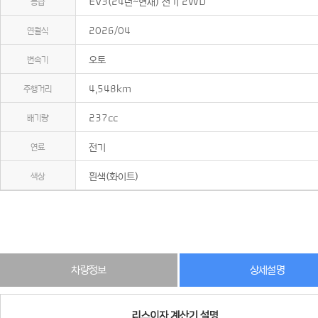
등급
EV3(24년~현재) 전기 2WD
연월식
2026/04
변속기
오토
주행거리
4,548km
배기량
237cc
연료
전기
색상
흰색(화이트)
차량정보
상세설명