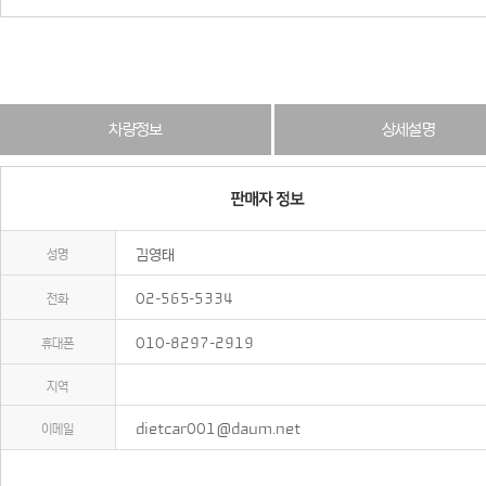
차량정보
상세설명
성명
김영태
전화
02-565-5334
휴대폰
010-8297-2919
지역
이메일
dietcar001@daum.net