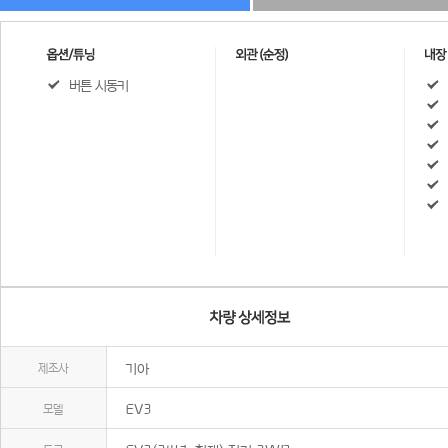
버튼 시동키
제조사
기아
모델
EV3