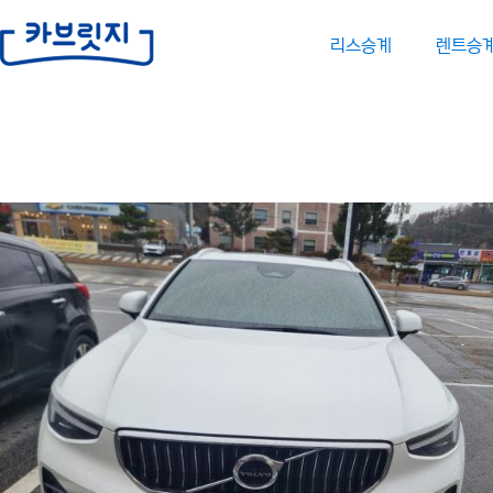
리스승계
렌트승