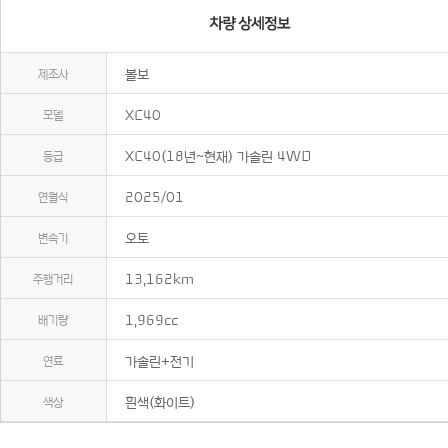
제조사
볼보
모델
XC40
등급
XC40(18년~현재) 가솔린 4WD
연월식
2025/01
변속기
오토
주행거리
13,162km
배기량
1,969cc
연료
가솔린+전기
색상
흰색(화이트)