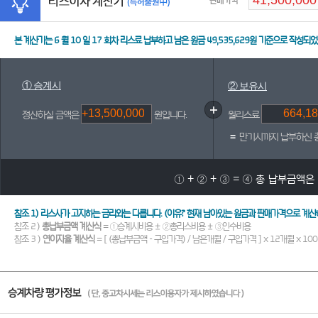
판매가격
본 계산기는
6
월
10
일
17
회차 리스료 납부하고 남은 원금
49,535,629원
기준으로 작성되었
① 승계시
② 보유시
정산하실 금액은
원입니다.
월리스료
=
만기시까지 납부하신 
① + ② + ③ = ④ 총 납부금액은
참조 1) 리스사가 고지하는 금리와는 다릅니다. (이유? 현재 남아있는 원금과 판매가격으로 계
참조 2 )
총납부금액 계산식
= ①승계시비용 ± ②총리스비용 ± ③인수비용
참조 3 )
연이자율 계산식
= [ (총납부금액 - 구입가격) / 남은개월 / 구입가격 ] x 12개월 x 100