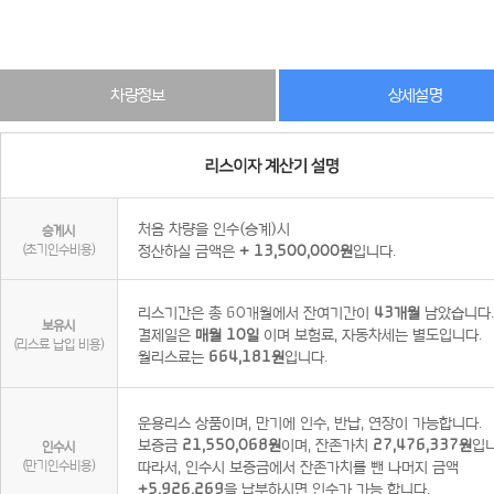
차량정보
상세설명
처음 차량을 인수(승계)시
승계시
(초기인수비용)
정산하실 금액은
+ 13,500,000원
입니다.
리스기간은 총 60개월에서 잔여기간이
43개월
남았습니다.
보유시
결제일은
매월 10일
이며 보험료, 자동차세는 별도입니다.
(리스료 납입 비용)
월리스료는
664,181원
입니다.
운용리스 상품이며, 만기에 인수, 반납, 연장이 가능합니다.
보증금
21,550,068원
이며, 잔존가치
27,476,337원
입니
인수시
(만기인수비용)
따라서, 인수시 보증금에서 잔존가치를 뺀 나머지 금액
+5,926,269
을 납부하시면 인수가 가능 합니다.