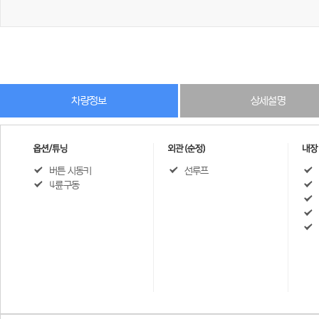
차량정보
상세설명
버튼 시동키
선루프
4륜구동