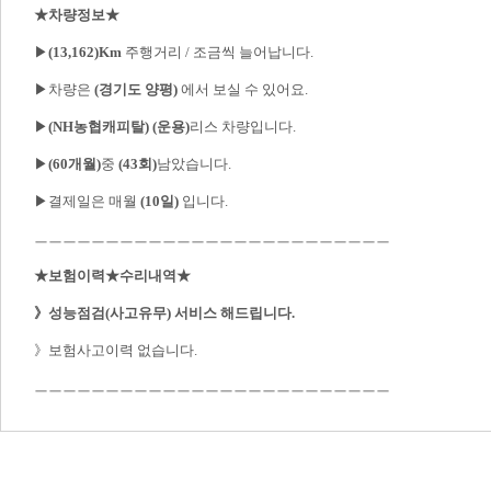
★차량정보★
▶
(13,162)Km
 주행거리 / 조금씩 늘어납니다.

▶차량은 
(경기도 양평)
 에서 보실 수 있어요.

▶
(NH농협캐피탈)
(운용)
리스 차량입니다.

▶
(60개월)
중 
(43회)
남았습니다.

▶결제일은 매월 
(10일)
 입니다.

ㅡㅡㅡㅡㅡㅡㅡㅡㅡㅡㅡㅡㅡㅡㅡㅡㅡㅡㅡㅡㅡㅡㅡㅡㅡ

★보험이력★수리내역★

》성능점검(사고유무) 서비스 해드립니다.
》보험사고이력 없습니다.
ㅡㅡㅡㅡㅡㅡㅡㅡㅡㅡㅡㅡㅡㅡㅡㅡㅡㅡㅡㅡㅡㅡㅡㅡㅡ