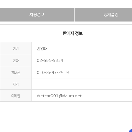
차량정보
상세설명
성명
김영태
전화
02-565-5334
휴대폰
010-8297-2919
지역
이메일
dietcar001@daum.net