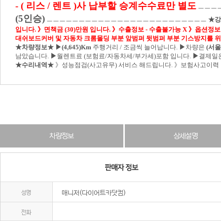
- ( 리스 / 렌트 )사 납부할 승계수수료만 별도
ㅡㅡㅡ
(5인승)
ㅡㅡㅡㅡㅡㅡㅡㅡㅡㅡㅡㅡㅡㅡㅡㅡㅡㅡㅡㅡㅡㅡㅡㅡㅡ
★강
입니다.
》면책금 (30)만원 입니다.
》수출정보
-
수출불가능 X
》옵션정보 
대쉬보드커버 및 자동차 크롬몰딩 부분 앞범퍼 뒷범퍼 부분 기스방지를 
★차량정보★
▶(4,645)Km
주행거리 / 조금씩 늘어납니다.
▶
차량은
(서울
남았습니다.
▶
월렌트료 (보험료/자동차세/부가세)포함 입니다.
▶
결제일
★수리내역★
》성능점검(사고유무) 서비스 해드립니다. 》보험사고이력 
차량정보
상세설명
성명
매니저(다이어트카닷컴)
전화