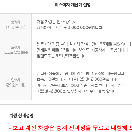
처음 차량을 인수(승계)시
승계시
(초기인수비용)
정산하실 금액은
+ 1,000,000원
입니다.
렌트기간은 총 48개월에서 잔여기간이
35개월
남았습니다.
보유시
결제일은
매월 15일
이며 보험료, 자동차세는 포함입니다.
(리스료 납입 비용)
월렌트료는
521,273원
입니다.
렌터카 상품이며, 만기에 인수, 반납, 연장이 가능합니다.
보증금
0원
이며, 잔존가치
25,842,300원
입니다.
인수시
(만기인수비용)
따라서, 인수시 보증금에서 잔존가치를 뺀 나머지 금액
+25,842,300
을 납부하시면 인수가 가능 합니다.
- 보고 계신 차량은 승계 전과정을 무료로 대행해