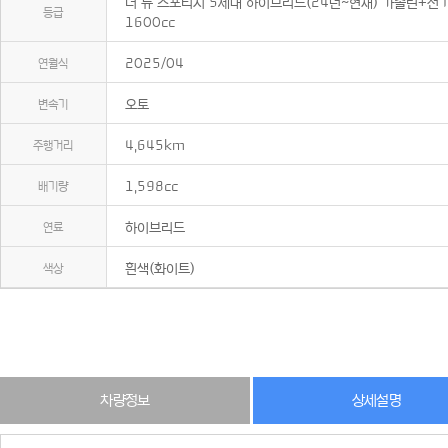
더 뉴 스포티지 5세대 하이브리드(24년~현재) 가솔린+전
등급
1600cc
연월식
2025/04
변속기
오토
주행거리
4,645km
배기량
1,598cc
연료
하이브리드
색상
흰색(화이트)
차량정보
상세설명