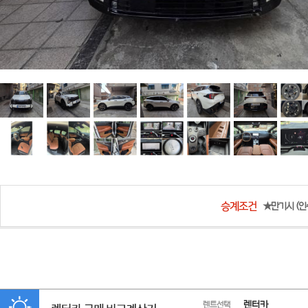
★만기시 (인수
렌터카
렌트선택