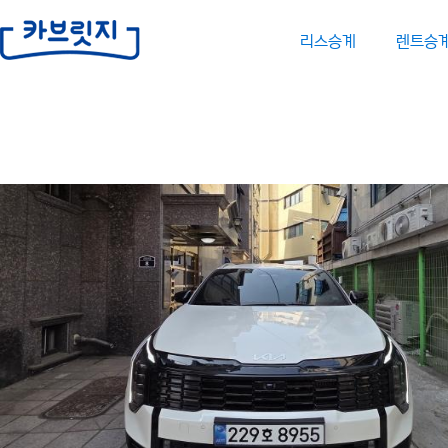
리스승계
렌트승