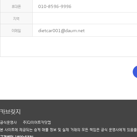
휴대폰
010-8596-9996
지역
이메일
dietcar001@daum.net
카브릿지
공식운영사
주)다이어트카닷컴
본 사이트에 제공되는 승계 매물 정보 및 실제 거래의 모든 책임은 공식 운영사에게 있음을