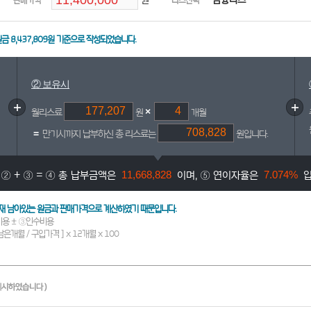
원
금융리스
판매가격
리스선택
원금
8,437,809원
기준으로 작성되었습니다.
② 보유시
×
월리스료
원
개월
=
만기시까지 납부하신 총 리스료는
원입니다.
11,668,828
7.074%
 ② + ③ = ④ 총 납부금액은
이며, ⑤ 연이자율은
입
 현재 남아있는 원금과 판매가격으로 계산하였기 때문입니다.
비용 ± ③인수비용
남은개월 / 구입가격 ] x 12개월 x 100