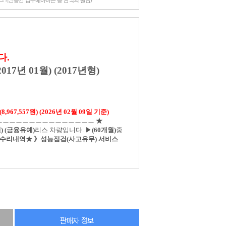
리스기간동안 납부해야하는 총 금액의 원금)
다.
2017년 01월) (2017년형)
67,557원) (2026년 02월 09일 기준)
ㅡㅡㅡㅡㅡㅡㅡㅡㅡㅡㅡㅡㅡㅡㅡ
★
)
(금융유예)
리스 차량입니다. ▶
(60개월)
중
수리내역★ 》성능점검(사고유무) 서비스
판매자 정보