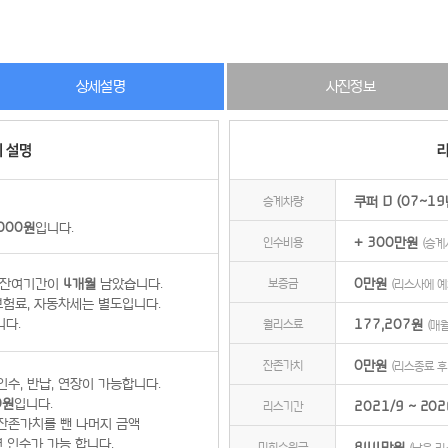
상세설명
사진정보
승계차량
쿠퍼 D (07~19
,000원
입니다.
인수비용
+ 300만원
(승계
 잔여기간이
4개월
남았습니다.
보증금
0만원
(리스사에 예
험료, 자동차세는 별도입니다.
니다.
월리스료
177,207원
(매
잔존가치
0만원
(리스종료 후
인수, 반납, 연장이 가능합니다.
0원
입니다.
리스기간
2021/9 ~ 202
잔존가치를 뺀 나머지 금액
 인수가 가능 합니다.
미회수원금