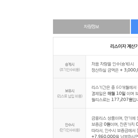
차량정보
처음 차량을 인수(승계)시
승계시
(초기인수비용)
정산하실 금액은
+ 3,000
리스기간은 총 60개월에서
보유시
결제일은
매월 10일
이며 보
(리스료 납입 비용)
월리스료는
177,207원
입
금융리스 상품이며, 만기에 
보증금
0원
이며, 잔존가치
인수시
(만기인수비용)
따라서, 인수시 보증금에서 
+7,960,000
을 납부하시면