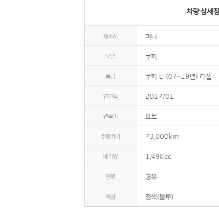
제조사
미니
모델
쿠퍼
등급
쿠퍼 D (07~19년) 디젤
연월식
2017/01
변속기
오토
주행거리
73,000km
배기량
1,496cc
연료
경유
색상
청색(블루)