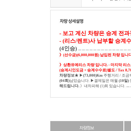
- 보고 계신 차량은 승계 전
- (리스/렌트)사 납부할 승
(4인승)
ㅡㅡㅡㅡㅡㅡㅡㅡㅡㅡㅡㅡㅡ
》(선수금)(6,000,000원) 납입된 차량 입니다
》상환유예리스 차량 입니다. - 마지막 리스료에
(승계시인도금 + 승계수수료)별도 / Tax 8,787
차량정보★
▶
(73,000)Km
주행거리 / 조금
(04회)
남았습니다.
▶결제일은 매월
(10일)
해드립니다.
》내차피해 (1)회 있습니다.
ㅡ
차량정보