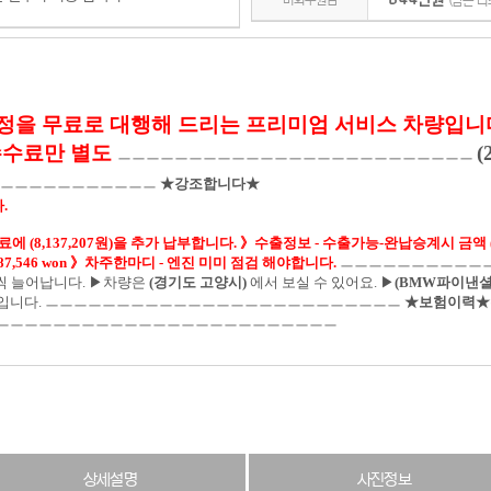
844만원
(남은 
과정을 무료로 대행해 드리는 프리미엄 서비스 차량입니
계수수료만 별도
(
ㅡㅡㅡㅡㅡㅡㅡㅡㅡㅡㅡㅡㅡㅡㅡㅡㅡㅡㅡㅡㅡㅡㅡㅡㅡ
ㅡㅡㅡㅡㅡㅡㅡㅡㅡㅡㅡㅡ
★강조합니다★
.
 (8,137,207원)을 추가 납부합니다.
》수출정보
-
수출가능-완납승계시 금액 (8,9
,546 won
》차주한마디 - 엔진 미미 점검 해야합니다.
ㅡㅡㅡㅡㅡㅡㅡㅡㅡㅡ
씩 늘어납니다. ▶차량은
(경기도 고양시)
에서 보실 수 있어요. ▶
(BMW파이낸셜
입니다. ㅡㅡㅡㅡㅡㅡㅡㅡㅡㅡㅡㅡㅡㅡㅡㅡㅡㅡㅡㅡㅡㅡㅡㅡㅡ
★보험이력★
ㅡㅡㅡㅡㅡㅡㅡㅡㅡㅡㅡㅡㅡㅡㅡㅡㅡㅡㅡㅡㅡㅡㅡㅡ
상세설명
사진정보