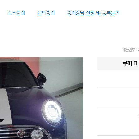
리스승계
렌트승계
승계상담 신청 및 등록문의
매물번호
쿠퍼 D 