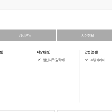
상세설명
사진정보
열선시트(앞좌석)
후방카메라