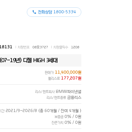
전화상담 1800-5334
18131
l 차량번호
08모3727
l 차량클릭수
1208
(07~19년) 디젤 HIGH 3세대
11,400,000원
판매가
177,207원
월리스료
BMW파이낸셜
리스/ 렌트회사
금융리스
리스/ 렌트종류
2021/9~2026/8 (총 60개월 / 잔여 4개월 )
기간
0% / 0원
보증금
0% / 0원
잔존가치