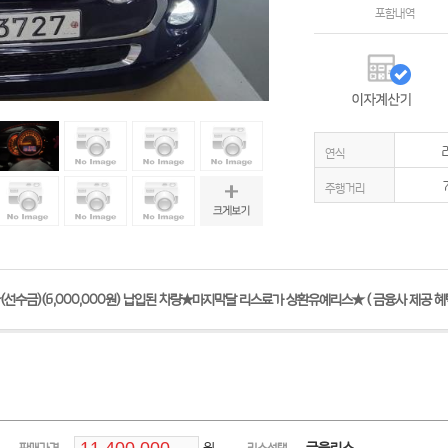
포함내역
연식
주행거리
선수금)(6,000,000원) 납입된 차량★마지막달 리스료가 상환유예리스★ ( 금융사 제공 혜택