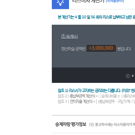
본 계산기는
4
월
10
일
56
회차 리스료 납부하고 남은 
① 승계시
정산하실 금액은
원입니다.
① +
참조 1) 리스사가 고지하는 금리와는 다릅니다. (이유?
참조 2 )
총납부금액 계산식
= ①승계시비용 ± ②총리스
참조 3 )
연이자율 계산식
= [ (총납부금액 - 구입가격) / 