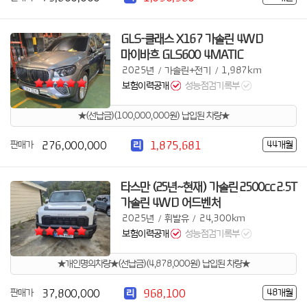
GLS-클래스 X167 가솔린 4WD
마이바흐 GLS600 4MATIC
2025년
가솔린+전기
1,987km
/
/
보험이력공개
성능점검기록부
★(선납금)(100,000,000원) 납입된 차량★
276,000,000
1,875,681
판매가
44개월
리
타스만 (25년~현재) 가솔린 2500cc 2.5T
가솔린 4WD 어드벤처
2025년
휘발유
24,300km
/
/
보험이력공개
성능점검기록부
★개인명의차량★(선납금)(4,878,000원) 납입된 차량★
37,800,000
968,100
판매가
48개월
리