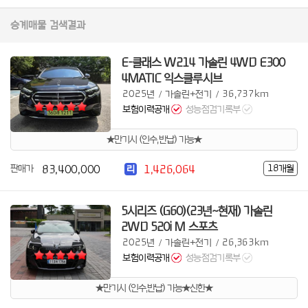
승계매물 검색결과
E-클래스 W214 가솔린 4WD E300
4MATIC 익스클루시브
2025년
가솔린+전기
36,737km
/
/
보험이력공개
성능점검기록부
★만기시 (인수,반납) 가능★
83,400,000
1,426,064
판매가
18개월
리
5시리즈 (G60)(23년~현재) 가솔린
2WD 520i M 스포츠
2025년
가솔린+전기
26,363km
/
/
보험이력공개
성능점검기록부
★만기시 (인수,반납) 가능★신한★