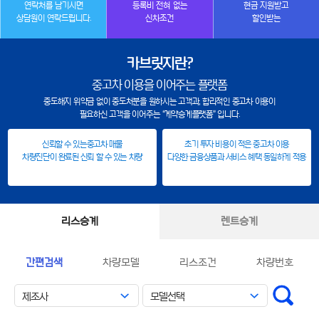
연락처를 남기시면
등록비 전혀 없는
현금 지원받고
상담원이 연락드립니다.
신차조건
할인받는
카브릿지란?
중고차 이용을 이어주는 플랫폼
중도해지 위약금 없이 중도처분을 원하시는 고객과, 합리적인 중고차 이용이
필요하신 고객을 이어주는 “계약승계플랫폼” 입니다.
신뢰할 수 있는중고차 매물
초기 투자 비용이 적은 중고차 이용
차량진단이 완료된 신뢰 할 수 있는 차량
다양한 금융상품과 서비스 혜택 동일하게 적용
리스승계
렌트승계
간편검색
차량모델
리스조건
차량번호