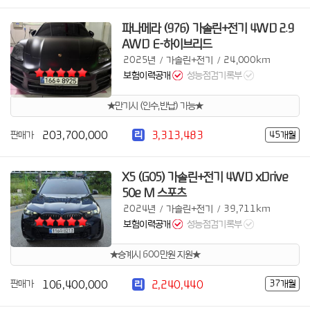
파나메라 (976) 가솔린+전기 4WD 2.9
AWD E-하이브리드
2025년
가솔린+전기
24,000km
/
/
보험이력공개
성능점검기록부
★만기시 (인수,반납) 가능★
203,700,000
3,313,483
판매가
45개월
리
X5 (G05) 가솔린+전기 4WD xDrive
50e M 스포츠
2024년
가솔린+전기
39,711km
/
/
보험이력공개
성능점검기록부
★승계시 600만원 지원★
106,400,000
2,240,440
판매가
37개월
리