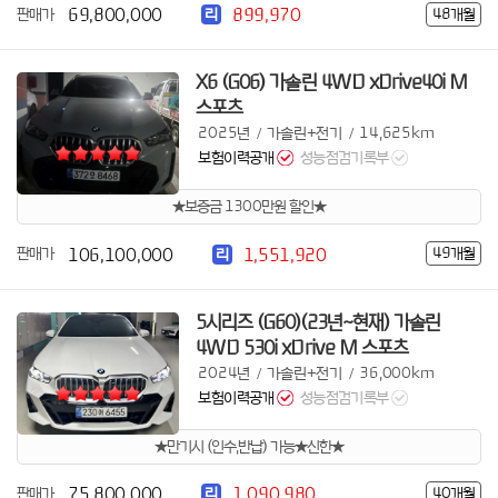
69,800,000
899,970
판매가
48개월
리
X6 (G06) 가솔린 4WD xDrive40i M
스포츠
2025년
가솔린+전기
14,625km
/
/
보험이력공개
성능점검기록부
★보증금 1300만원 할인★
106,100,000
1,551,920
판매가
49개월
리
5시리즈 (G60)(23년~현재) 가솔린
4WD 530i xDrive M 스포츠
2024년
가솔린+전기
36,000km
/
/
보험이력공개
성능점검기록부
★만기시 (인수,반납) 가능★신한★
75,800,000
1,090,980
판매가
40개월
리