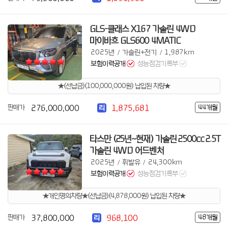
GLS-클래스 X167 가솔린 4WD
마이바흐 GLS600 4MATIC
2025년
가솔린+전기
1,987km
/
/
보험이력공개
성능점검기록부
★(선납금)(100,000,000원) 납입된 차량★
276,000,000
1,875,681
판매가
44개월
리
타스만 (25년~현재) 가솔린 2500cc 2.5T
가솔린 4WD 어드벤처
2025년
휘발유
24,300km
/
/
보험이력공개
성능점검기록부
★개인명의차량★(선납금)(4,878,000원) 납입된 차량★
37,800,000
968,100
판매가
48개월
리