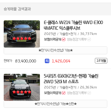
승계매물 검색결과
E-클래스 W214 가솔린 4WD E300
4MATIC 익스클루시브
2025년
가솔린+전기
36,737km
/
/
보험이력공개
성능점검기록부
★만기시 (인수,반납) 가능★
83,400,000
1,426,064
판매가
18개월
리
5시리즈 (G60)(23년~현재) 가솔린
2WD 520i M 스포츠
2025년
가솔린+전기
26,363km
/
/
보험이력공개
성능점검기록부
★만기시 (인수,반납) 가능★신한★