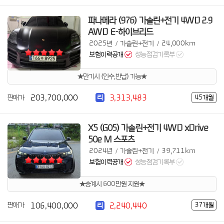
파나메라 (976) 가솔린+전기 4WD 2.9
AWD E-하이브리드
2025년
가솔린+전기
24,000km
/
/
보험이력공개
성능점검기록부
★만기시 (인수,반납) 가능★
203,700,000
3,313,483
판매가
45개월
리
X5 (G05) 가솔린+전기 4WD xDrive
50e M 스포츠
2024년
가솔린+전기
39,711km
/
/
보험이력공개
성능점검기록부
★승계시 600만원 지원★
106,400,000
2,240,440
판매가
37개월
리