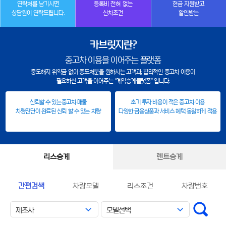
연락처를 남기시면
등록비 전혀 없는
현금 지원받고
상담원이 연락드립니다.
신차조건
할인받는
카브릿지란?
중고차 이용을 이어주는 플랫폼
중도해지 위약금 없이 중도처분을 원하시는 고객과, 합리적인 중고차 이용이
필요하신 고객을 이어주는 “계약승계플랫폼” 입니다.
신뢰할 수 있는중고차 매물
초기 투자 비용이 적은 중고차 이용
차량진단이 완료된 신뢰 할 수 있는 차량
다양한 금융상품과 서비스 혜택 동일하게 적용
리스승계
렌트승계
간편검색
차량모델
리스조건
차량번호