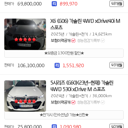
69,800,000
899,970
판매가
48개월
리
X6 (G06) 가솔린 4WD xDrive40i M
스포츠
2025년
가솔린+전기
14,625km
/
/
보험이력공개
성능점검기록부
★보증금 1300만원 할인★
106,100,000
1,551,920
판매가
49개월
리
5시리즈 (G60)(23년~현재) 가솔린
4WD 530i xDrive M 스포츠
2024년
가솔린+전기
36,000km
/
/
보험이력공개
성능점검기록부
★만기시 (인수,반납) 가능★신한★
75,800,000
1,090,980
판매가
40개월
리