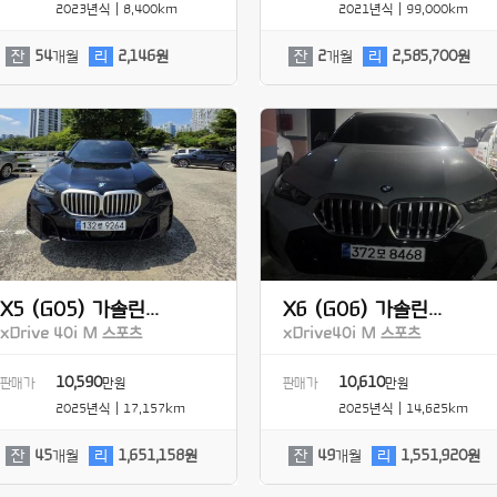
2023년식 | 8,400km
2021년식 | 99,000km
잔
54
개월
리
2,146원
잔
2
개월
리
2,585,700원
X5 (G05) 가솔린...
X6 (G06) 가솔린...
xDrive 40i M 스포츠
xDrive40i M 스포츠
10,590
10,610
판매가
만원
판매가
만원
2025년식 | 17,157km
2025년식 | 14,625km
잔
45
개월
리
1,651,158원
잔
49
개월
리
1,551,920원