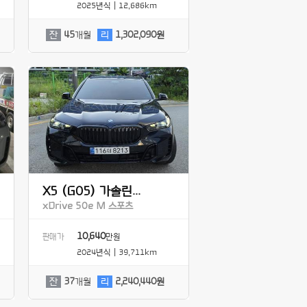
2025년식 | 12,686km
잔
45
개월
리
1,302,090원
X5 (G05) 가솔린...
xDrive 50e M 스포츠
10,640
판매가
만원
2024년식 | 39,711km
잔
37
개월
리
2,240,440원