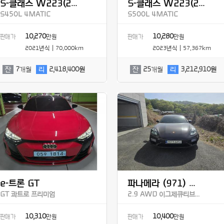
S-클래스 W223(2...
S-클래스 W223(2...
S450L 4MATIC
S500L 4MATIC
10,270
10,280
판매가
만원
판매가
만원
2021년식 | 70,000km
2023년식 | 57,367km
잔
7
개월
리
2,418,400원
잔
25
개월
리
3,212,910원
e-트론 GT
파나메라 (971) ...
GT 콰트로 프리미엄
2.9 AWD 이그제큐티브...
10,310
10,400
판매가
만원
판매가
만원