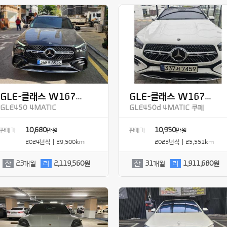
GLE-클래스 W167...
GLE-클래스 W167...
GLE450 4MATIC
GLE450d 4MATIC 쿠페
10,680
10,950
판매가
만원
판매가
만원
2024년식 | 29,500km
2023년식 | 25,551km
잔
23
개월
리
2,119,560원
잔
31
개월
리
1,911,680원