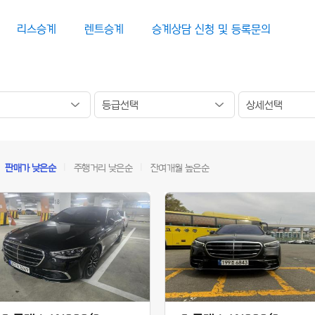
리스승계
렌트승계
승계상담 신청 및 등록문의
l
판매가 낮은순
l
주행거리 낮은순
l
잔여개월 높은순