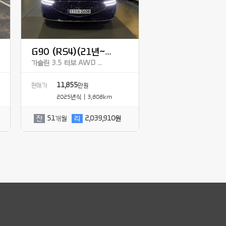
G90 (RS4)(21년~...
가솔린 3.5 터보 AWD ...
11,855
판매가
만원
2025년식 | 3,808km
잔
51
개월
리
2,039,910원