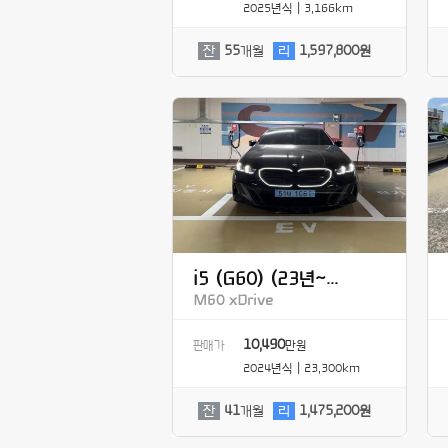
2025년식 | 3,166km
잔
55
개월
리
1,597,800원
i5 (G60) (23년~...
M60 xDrive
10,490
판매가
만원
2024년식 | 23,300km
잔
41
개월
리
1,475,200원