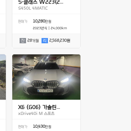
S-클래스 W223(2...
S450L 4MATIC
10,280
판매가
만원
2023년식 | 24,000km
잔
28
개월
리
2,568,230원
X6 (G06) 가솔린...
xDrive40i M 스포츠
10,430
판매가
만원