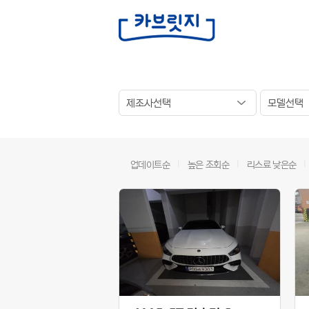
업데이트순
l
높은 조회순
l
리스료 낮은순