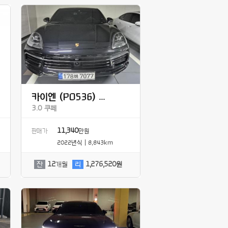
카이엔 (PO536) ...
3.0 쿠페
11,340
판매가
만원
2022년식 | 8,843km
잔
12
개월
리
1,276,520원