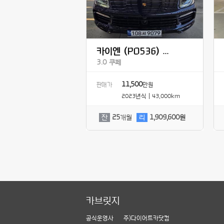
카이엔 (PO536) ...
3.0 쿠페
11,500
판매가
만원
2023년식 | 43,000km
잔
25
개월
리
1,909,600원
카브릿지
공식운영사
주)다이어트카닷컴