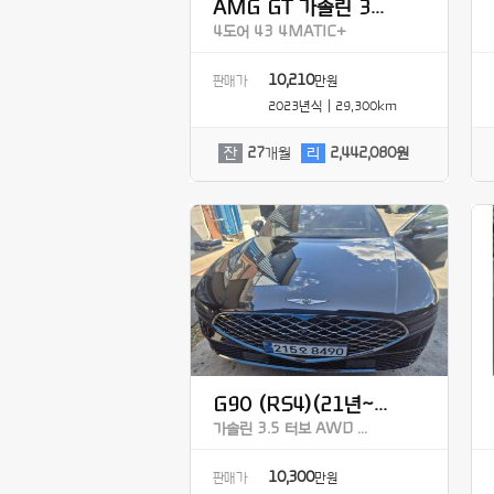
AMG GT 가솔린 3...
4도어 43 4MATIC+
10,210
판매가
만원
2023년식 | 29,300km
잔
27
개월
리
2,442,080원
G90 (RS4)(21년~...
가솔린 3.5 터보 AWD ...
10,300
판매가
만원