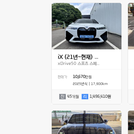
iX (21년~현재) ...
xDrive50 스포츠 스페...
10,670
판매가
만원
2025년식 | 17,900km
잔
45
개월
리
1,496,410원