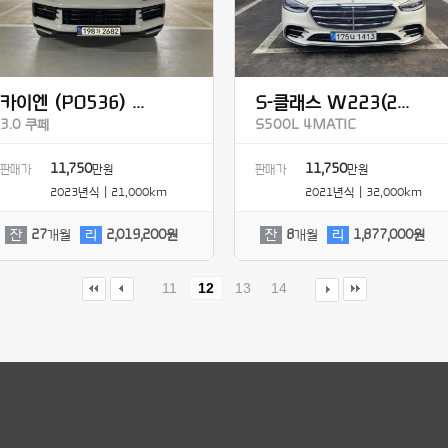
카이엔 (PO536) ...
S-클래스 W223(2...
3.0 쿠페
S500L 4MATIC
11,750
11,750
판매가
만원
판매가
만원
2023년식 | 21,000km
2021년식 | 32,000km
잔
27
개월
리
2,019,200원
잔
8
개월
리
1,877,000원
11
12
13
14